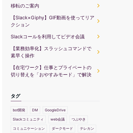
移転のご案内
【Slack×Giphy】GIF動画を使ってリア
クション
Slackコールを利用してビデオ会議
【業務効率化】スラッシュコマンドで
素早く操作
【在宅ワーク】仕事とプライベートの
切り替えを「おやすみモード」で解決
タグ
bot開発
DM
GoogleDrive
Slackコミュニティ
web会議
つぶやき
コミュニケーション
ダークモード
テレカン