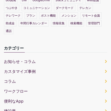
bot開発
DM
GoogleDrive
Slackコミュニティ
web会議
つぶやき
コミュニケーション
ダークモード
テレカン
テレワーク
プラン
ポスト機能
メンション
リモート会議
助成金
年間行事カレンダー
情報収集
検索機能
管理部門
通話
カテゴリー
お知らせ・コラム
カスタマイズ事例
コラム
ワークフロー
便利なApp
建設業