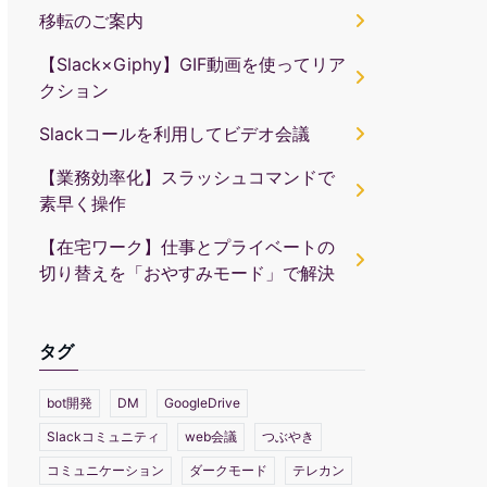
移転のご案内
【Slack×Giphy】GIF動画を使ってリア
クション
Slackコールを利用してビデオ会議
【業務効率化】スラッシュコマンドで
素早く操作
【在宅ワーク】仕事とプライベートの
切り替えを「おやすみモード」で解決
タグ
bot開発
DM
GoogleDrive
Slackコミュニティ
web会議
つぶやき
コミュニケーション
ダークモード
テレカン