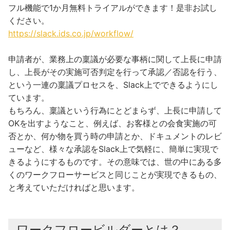
フル機能で1か月無料トライアルができます！是非お試し
ください。
https://slack.ids.co.jp/workflow/
申請者が、業務上の稟議が必要な事柄に関して上長に申請
し、上長がその実施可否判定を行って承認／否認を行う、
という一連の稟議プロセスを、Slack上でできるようにし
ています。
もちろん、稟議という行為にとどまらず、上長に申請して
OKを出すようなこと、例えば、お客様との会食実施の可
否とか、何か物を買う時の申請とか、ドキュメントのレビ
ューなど、様々な承認をSlack上で気軽に、簡単に実現で
きるようにするものです。その意味では、世の中にある多
くのワークフローサービスと同じことが実現できるもの、
と考えていただければと思います。
ワークフロービルダーとは？