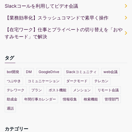
Slackコールを利用してビデオ会議
【業務効率化】スラッシュコマンドで素早く操作
【在宅ワーク】仕事とプライベートの切り替えを「おや
すみモード」で解決
タグ
bot開発
DM
GoogleDrive
Slackコミュニティ
web会議
つぶやき
コミュニケーション
ダークモード
テレカン
テレワーク
プラン
ポスト機能
メンション
リモート会議
助成金
年間行事カレンダー
情報収集
検索機能
管理部門
通話
カテゴリー