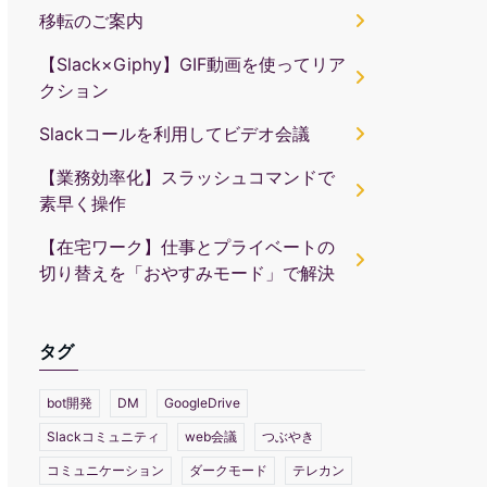
移転のご案内
【Slack×Giphy】GIF動画を使ってリア
クション
Slackコールを利用してビデオ会議
【業務効率化】スラッシュコマンドで
素早く操作
【在宅ワーク】仕事とプライベートの
切り替えを「おやすみモード」で解決
タグ
bot開発
DM
GoogleDrive
Slackコミュニティ
web会議
つぶやき
コミュニケーション
ダークモード
テレカン