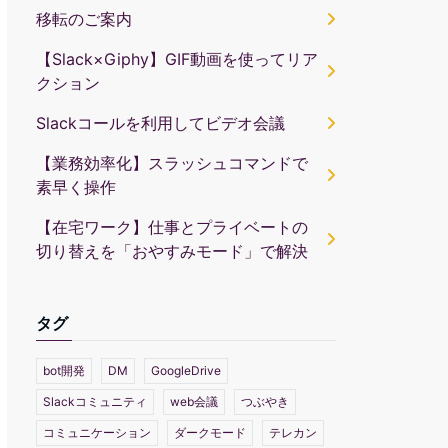
移転のご案内
【Slack×Giphy】GIF動画を使ってリア
クション
Slackコールを利用してビデオ会議
【業務効率化】スラッシュコマンドで
素早く操作
【在宅ワーク】仕事とプライベートの
切り替えを「おやすみモード」で解決
タグ
bot開発
DM
GoogleDrive
Slackコミュニティ
web会議
つぶやき
コミュニケーション
ダークモード
テレカン